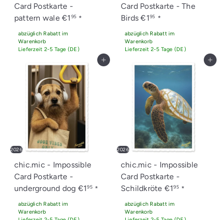
Card Postkarte -
Card Postkarte - The
pattern wale
€1
Birds
€1
95
95
*
*
abzüglich Rabatt im
abzüglich Rabatt im
Warenkorb
Warenkorb
Lieferzeit 2-5 Tage (DE)
Lieferzeit 2-5 Tage (DE)
In den Einkaufswagen legen
In den Einkaufswagen legen
2026
2026
chic.mic - Impossible
chic.mic - Impossible
Card Postkarte -
Card Postkarte -
underground dog
€1
Schildkröte
€1
95
95
*
*
abzüglich Rabatt im
abzüglich Rabatt im
Warenkorb
Warenkorb
Lieferzeit 2-5 Tage (DE)
Lieferzeit 2-5 Tage (DE)