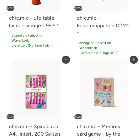
2026
2026
chic.mic - ufo table
chic.mic -
lamp - orange
€99
Federmäppchen
€24
95
95
*
*
abzüglich Rabatt im
Warenkorb
abzüglich Rabatt im
Lieferzeit 2-5 Tage (DE)
Warenkorb
Lieferzeit 2-5 Tage (DE)
In den Einkaufswagen legen
In den Einkaufswagen legen
2026
2026
chic.mic - Spiralbuch
chic.mic - Memory
A4, liniert, 200 Seiten
card game - by the