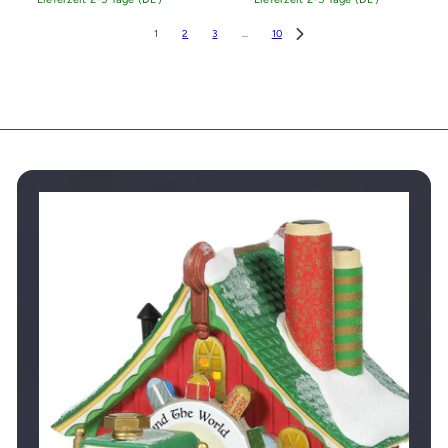
1
2
3
…
10