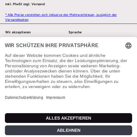
inkl. MwSt zzgl. Versand
* Alle Preise verstehen sich inklusive der Mehrwertsteuer, zuzüglich der
Versandkosten
Wir akzeptieren
Sprache
Deutsch
Währung
Deutschland (EUR €)
In Kontakt kommen
✕
+49 (0)9073 5989476
Sende uns eine Nachricht
Cookie Manager Tool
© 2026 AutAll & Victoria's Laden