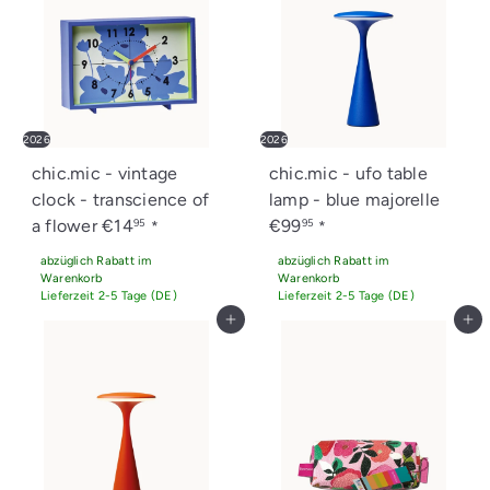
2026
2026
chic.mic - vintage
chic.mic - ufo table
clock - transcience of
lamp - blue majorelle
a flower
€14
€99
95
95
*
*
abzüglich Rabatt im
abzüglich Rabatt im
Warenkorb
Warenkorb
Lieferzeit 2-5 Tage (DE)
Lieferzeit 2-5 Tage (DE)
In den Einkaufswagen legen
In den Einkaufswagen legen