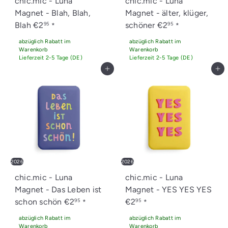
chic.mic - Luna
chic.mic - Luna
Magnet - Blah, Blah,
Magnet - älter, klüger,
Blah
€2
schöner
€2
95
95
*
*
abzüglich Rabatt im
abzüglich Rabatt im
Warenkorb
Warenkorb
Lieferzeit 2-5 Tage (DE)
Lieferzeit 2-5 Tage (DE)
In den Einkaufswagen legen
In den Einkaufswagen legen
2026
2026
chic.mic - Luna
chic.mic - Luna
Magnet - Das Leben ist
Magnet - YES YES YES
schon schön
€2
€2
95
95
*
*
abzüglich Rabatt im
abzüglich Rabatt im
Warenkorb
Warenkorb