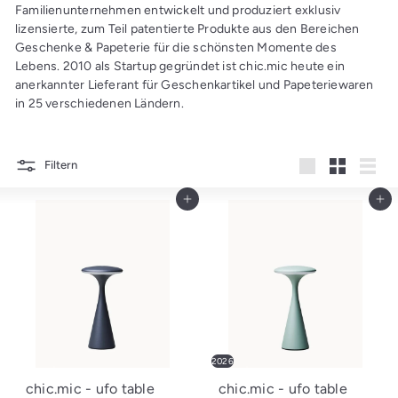
a's
Familienunternehmen entwickelt und produziert exklusiv
lizensierte, zum Teil patentierte Produkte aus den Bereichen
L
Geschenke & Papeterie für die schönsten Momente des
a
Lebens. 2010 als Startup gegründet ist chic.mic heute ein
d
anerkannter Lieferant für Geschenkartikel und Papeteriewaren
e
in 25 verschiedenen Ländern.
n
Filtern
groß
Klein
Liste
In den Einkaufswagen legen
In den Einkaufswagen legen
2026
chic.mic - ufo table
chic.mic - ufo table