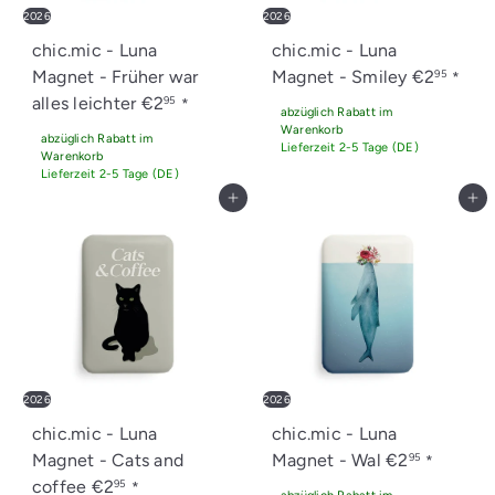
2026
2026
chic.mic - Luna
chic.mic - Luna
Magnet - Früher war
Magnet - Smiley
€2
95
*
alles leichter
€2
95
*
abzüglich Rabatt im
Warenkorb
abzüglich Rabatt im
Lieferzeit 2-5 Tage (DE)
Warenkorb
Lieferzeit 2-5 Tage (DE)
In den Einkaufswagen legen
In den Einkaufswagen legen
2026
2026
chic.mic - Luna
chic.mic - Luna
Magnet - Cats and
Magnet - Wal
€2
95
*
coffee
€2
95
*