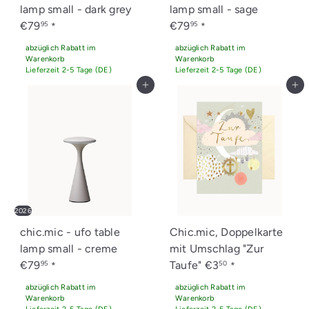
lamp small - dark grey
lamp small - sage
€79
€79
95
95
*
*
abzüglich Rabatt im
abzüglich Rabatt im
Warenkorb
Warenkorb
Lieferzeit 2-5 Tage (DE)
Lieferzeit 2-5 Tage (DE)
In den Einkaufswagen legen
In den Einkaufswagen legen
2026
chic.mic - ufo table
Chic.mic, Doppelkarte
lamp small - creme
mit Umschlag "Zur
€79
Taufe"
€3
95
50
*
*
abzüglich Rabatt im
abzüglich Rabatt im
Warenkorb
Warenkorb