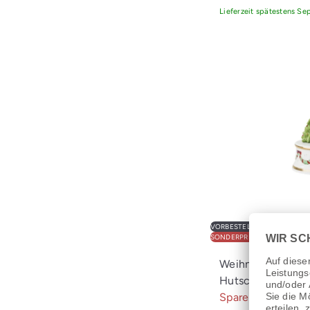
Lieferzeit spätestens S
VORBESTELLUNG 2026
SONDERPREIS
Weihnachtsschmau
Hutschenreuther
Sparen 20%