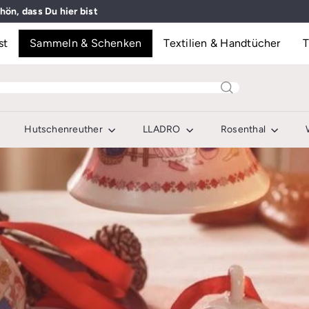
hön, dass Du hier bist
Pause
Diashow
st
Sammeln & Schenken
Textilien & Handtücher
T
Hutschenreuther
LLADRO
Rosenthal