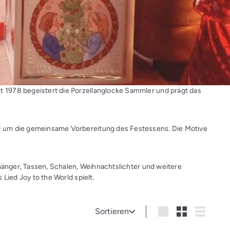
 1978 begeistert die Porzellanglocke Sammler und prägt das
d um die gemeinsame Vorbereitung des Festessens. Die Motive
nhänger, Tassen, Schalen, Weihnachtslichter und weitere
Lied Joy to the World spielt.
Sortieren
Sortieren
groß
Klein
Liste