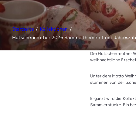
a's
L
a
d
Startseite
Kollektionen
e
Hutschenreuther 2026 Sammelthemen 1 mit Jahreszah
n
Die Hutschenreuther We
weihnachtliche Erschei
Unter dem Motto Weihn
stammen von der tschec
Ergänzt wird die Kollek
Sammlerstücke. Ein beso