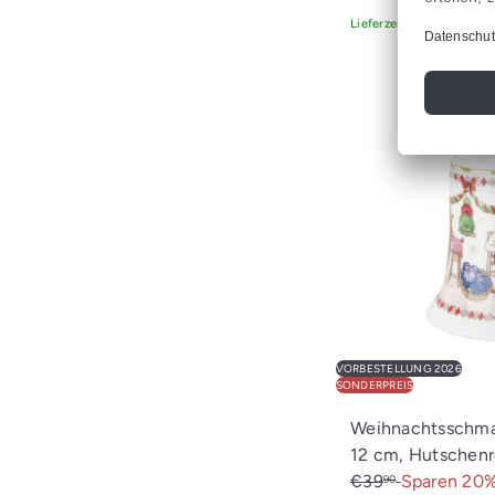
Lieferzeit spätestens S
VORBESTELLUNG 2026
SONDERPREIS
Weihnachtsschmau
12 cm, Hutschen
€39
Sparen 20
90