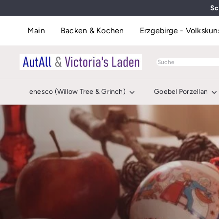
Direkt
Sc
zum
Inhalt
Main
Backen & Kochen
Erzgebirge - Volkskun
A
Suche
u
t
enesco (Willow Tree & Grinch)
Goebel Porzellan
A
l
l
&
V
i
c
t
o
r
i